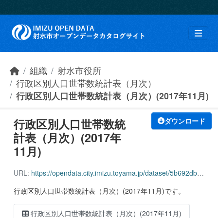
Skip to main content
組織
射水市役所
行政区別人口世帯数統計表（月次）
行政区別人口世帯数統計表（月次）(2017年11月)
行政区別人口世帯数統
ダウンロード
計表（月次）(2017年
11月)
URL:
https://opendata.city.imizu.toyama.jp/dataset/5b692db4-1303-451a-87ad-9f7969ac6142/resource/e36a8fa3-79f6-43c9-aaf6-0c4b60ba201a/download/162116_household_population_201711.csv
行政区別人口世帯数統計表（月次）(2017年11月)です。
行政区別人口世帯数統計表（月次）(2017年11月)