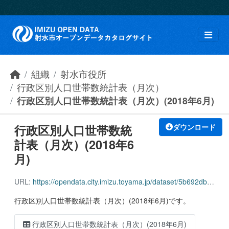
Skip to main content
組織
射水市役所
行政区別人口世帯数統計表（月次）
行政区別人口世帯数統計表（月次）(2018年6月)
行政区別人口世帯数統
ダウンロード
計表（月次）(2018年6
月)
URL:
https://opendata.city.imizu.toyama.jp/dataset/5b692db4-1303-451a-87ad-9f7969ac6142/resource/882318a5-a44e-4fcb-9154-893fed5e5809/download/162116_household_population_201806.csv
行政区別人口世帯数統計表（月次）(2018年6月)です。
行政区別人口世帯数統計表（月次）(2018年6月)