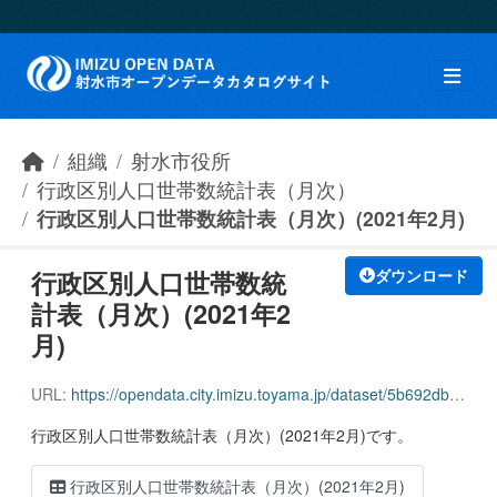
Skip to main content
組織
射水市役所
行政区別人口世帯数統計表（月次）
行政区別人口世帯数統計表（月次）(2021年2月)
行政区別人口世帯数統
ダウンロード
計表（月次）(2021年2
月)
URL:
https://opendata.city.imizu.toyama.jp/dataset/5b692db4-1303-451a-87ad-9f7969ac6142/resource/65ba1896-e7ea-4b66-861f-f7d07023525d/download/162116_household_population_202102.csv
行政区別人口世帯数統計表（月次）(2021年2月)です。
行政区別人口世帯数統計表（月次）(2021年2月)