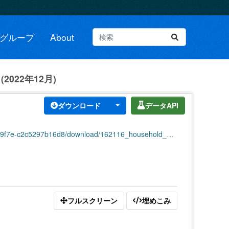
グループ
About
022年12月)
ダウンロード
データAPI
b16d8/download/162116_household_population_202212.csv
フルスクリーン
埋めこみ