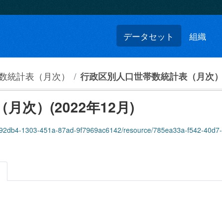
データセット
組織
数統計表（月次）
行政区別人口世帯数統計表（月次）(2
次）(2022年12月)
2db4-1303-451a-87ad-9f7969ac6142/resource/785ea33a-f542-40d7-9f7e-c2c5297
。