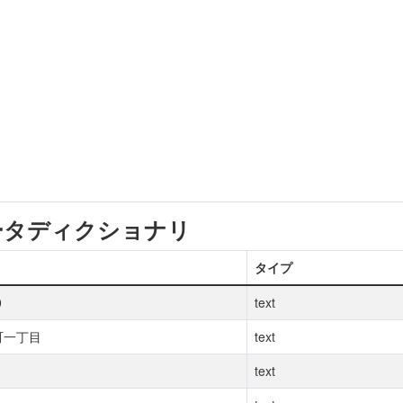
ータディクショナリ
タイプ
0
text
町一丁目
text
text