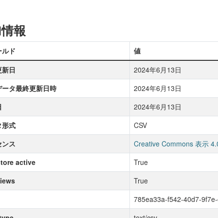
加情報
ールド
値
更新日
2024年6月13日
データ最終更新日時
2024年6月13日
日
2024年6月13日
タ形式
CSV
センス
Creative Commons 表示 4.
tore active
True
iews
True
785ea33a-f542-40d7-9f7e
type
text/csv