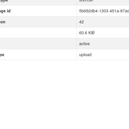
ge id
5b692db4-1303-451a-87ad
ion
42
60.6 KiB
active
ype
upload