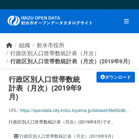
Skip to main content
組織
射水市役所
行政区別人口世帯数統計表（月次）
行政区別人口世帯数統計表（月次）(2019年9月)
行政区別人口世帯数統
ダウンロード
計表（月次）(2019年9
月)
URL:
https://opendata.city.imizu.toyama.jp/dataset/5b692db4-1303-451a-87ad-9f7969ac6142/resource/aeed9066-c52e-46c5-a565-a38facd306b8/download/162116_household_population_201909.csv
行政区別人口世帯数統計表（月次）(2019年9月)です。
行政区別人口世帯数統計表（月次）(2019年9月)