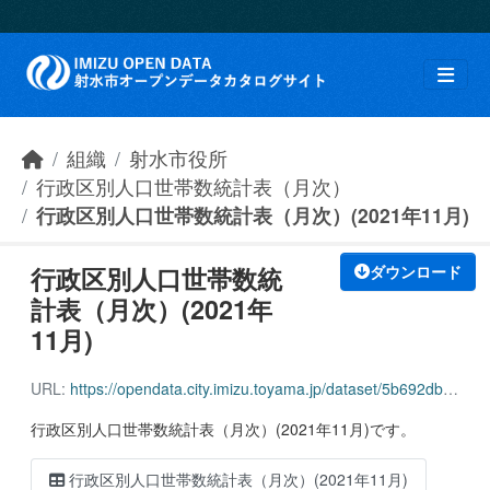
Skip to main content
組織
射水市役所
行政区別人口世帯数統計表（月次）
行政区別人口世帯数統計表（月次）(2021年11月)
行政区別人口世帯数統
ダウンロード
計表（月次）(2021年
11月)
URL:
https://opendata.city.imizu.toyama.jp/dataset/5b692db4-1303-451a-87ad-9f7969ac6142/resource/8c679c31-d2b2-45ab-981a-8332008a1e17/download/162116_household_population_202111.csv
行政区別人口世帯数統計表（月次）(2021年11月)です。
行政区別人口世帯数統計表（月次）(2021年11月)