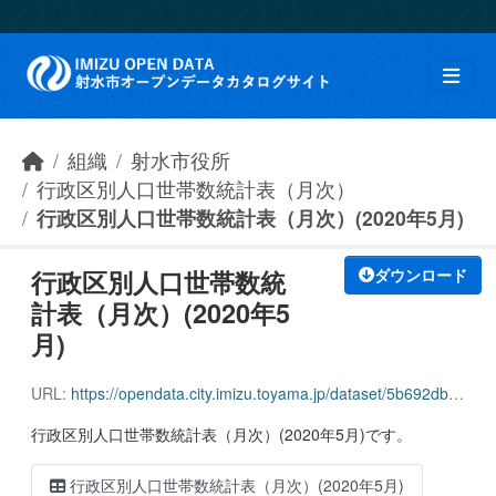
Skip to main content
組織
射水市役所
行政区別人口世帯数統計表（月次）
行政区別人口世帯数統計表（月次）(2020年5月)
行政区別人口世帯数統
ダウンロード
計表（月次）(2020年5
月)
URL:
https://opendata.city.imizu.toyama.jp/dataset/5b692db4-1303-451a-87ad-9f7969ac6142/resource/de9a4db0-7c40-4f4b-8662-f06d6dfa3a48/download/162116_household_population_202005.csv
行政区別人口世帯数統計表（月次）(2020年5月)です。
行政区別人口世帯数統計表（月次）(2020年5月)