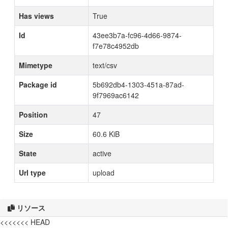
Has views
True
Id
43ee3b7a-fc96-4d66-9874-
f7e78c4952db
Mimetype
text/csv
Package id
5b692db4-1303-451a-87ad-
9f7969ac6142
Position
47
Size
60.6 KiB
State
active
Url type
upload
リソース
<<<<<<< HEAD