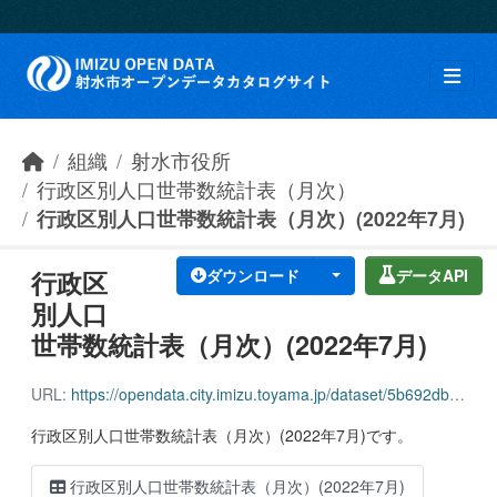
Skip to main content
組織
射水市役所
行政区別人口世帯数統計表（月次）
行政区別人口世帯数統計表（月次）(2022年7月)
行政区
ダウンロード
データAPI
別人口
世帯数統計表（月次）(2022年7月)
URL:
https://opendata.city.imizu.toyama.jp/dataset/5b692db4-1303-451a-87ad-9f7969ac6142/resource/43ee3b7a-fc96-4d66-9874-f7e78c4952db/download/162116_household_population_202207.csv
行政区別人口世帯数統計表（月次）(2022年7月)です。
行政区別人口世帯数統計表（月次）(2022年7月)