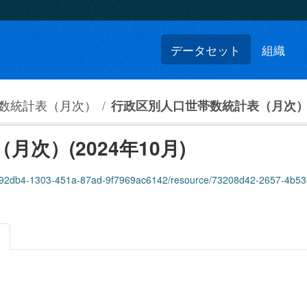
データセット
組織
数統計表（月次）
行政区別人口世帯数統計表（月次）(2
次）(2024年10月)
2db4-1303-451a-87ad-9f7969ac6142/resource/73208d42-2657-4b53-ae96-3778a6c
。