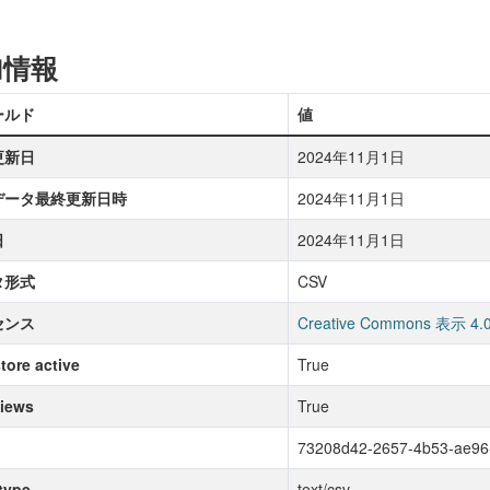
加情報
ールド
値
更新日
2024年11月1日
データ最終更新日時
2024年11月1日
日
2024年11月1日
タ形式
CSV
センス
Creative Commons 表示 4.
tore active
True
iews
True
73208d42-2657-4b53-ae96
type
text/csv