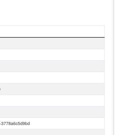
0
-3778a6c5d9bd