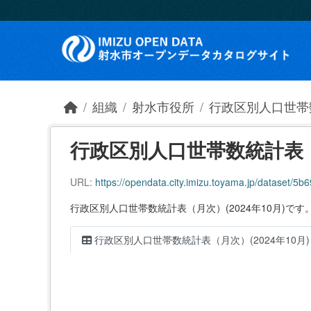
Skip to main content
組織
射水市役所
行政区別人口世帯
行政区別人口世帯数統計表（月
URL:
https://opendata.city.imizu.toyama.jp/dataset/5b69
行政区別人口世帯数統計表（月次）(2024年10月)です
行政区別人口世帯数統計表（月次）(2024年10月)