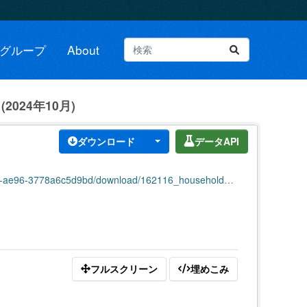
グループ
About
024年10月)
ダウンロード
データAPI
5d9bd/download/162116_household_population_202410.csv
フルスクリーン
埋めこみ