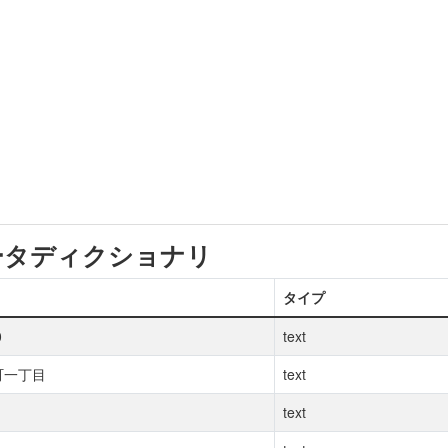
ータディクショナリ
タイプ
0
text
町一丁目
text
text