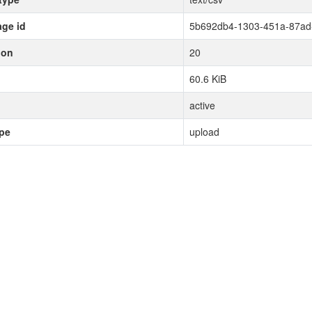
ge id
5b692db4-1303-451a-87ad
ion
20
60.6 KiB
active
ype
upload