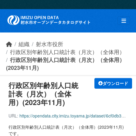
Skip to main content
組織
射水市役所
行政区別年齢別人口統計表（月次）（全体用）
行政区別年齢別人口統計表（月次）（全体用）
(2023年11月)
行政区別年齢別人口統
ダウンロード
計表（月次）（全体
用）(2023年11月)
URL:
https://opendata.city.imizu.toyama.jp/dataset/6cf0db36-afe8-4167-9d4d-5a899959eba7/resource/6eac3fff-7c05-473d-b70c-a8f7f8172b22/download/162116_age_population_all_202311.pdf
行政区別年齢別人口統計表（月次）（全体用）(2023年11月)
です。