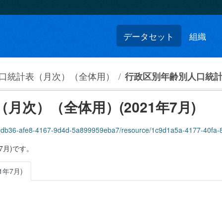
データセット
組織
口統計表（月次）（全体用）
行政区別年齢別人口統計表
次）（全体用）(2021年7月)
0db36-afe8-4167-9d4d-5a899959eba7/resource/1c9d1a5a-4177-40fa-8cdb-af53d
7月)です。
年7月)