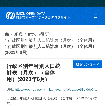
Skip to main content
組織
射水市役所
行政区別年齢別人口統計表（月次）（全体用）
行政区別年齢別人口統計表（月次）（全体用）
(2023年6月)
行政区別年齢別人口統
ダウンロード
計表（月次）（全体
用）(2023年6月)
URL:
https://opendata.city.imizu.toyama.jp/dataset/6cf0db36-afe8-4167-9d4d-5a899959eba7/resource/4074e901-eb89-47d9-b1c1-96b6456aaac0/download/162116_age_population_all_202306.pdf
行政区別年齢別人口統計表（月次）（全体用）(2023年6月)で
す。