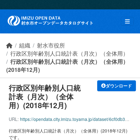
Skip to main content
組織
射水市役所
行政区別年齢別人口統計表（月次）（全体用）
行政区別年齢別人口統計表（月次）（全体用）
(2018年12月)
行政区別年齢別人口統
ダウンロード
計表（月次）（全体
用）(2018年12月)
URL:
https://opendata.city.imizu.toyama.jp/dataset/6cf0db36-afe8-4167-9d4d-5a899959eba7/resource/2bb49485-1a43-4c2f-9391-851fcd3825b6/download/162116_age_population_all_201812.pdf
行政区別年齢別人口統計表（月次）（全体用）(2018年12月)
です。