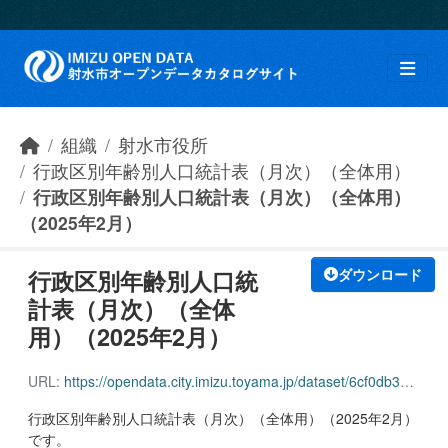
Skip to main content
組織
射水市役所
行政区別年齢別人口統計表（月次）（全体用）
行政区別年齢別人口統計表（月次）（全体用）
（2025年2月）
行政区別年齢別人口統
ダウンロード
計表（月次）（全体
用）（2025年2月）
URL:
https://opendata.city.imizu.toyama.jp/dataset/6cf0db36-afe8-4167-9d4d-5a899959eba7/resource/1aed6b5a-03aa-4dcb-8d97-0c22895ac477/download/162116_age_population_all_202502.pdf
行政区別年齢別人口統計表（月次）（全体用）（2025年2月）
です。