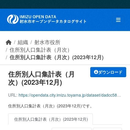
Skip to main content
組織
射水市役所
住所別人口集計表（月次）
住所別人口集計表（月次）(2023年12月)
住所別人口集計表（月
ダウンロード
次）(2023年12月)
URL:
https://opendata.city.imizu.toyama.jp/dataset/dadcc58b-d4fb-4eae-9c30-612a41b08c0b/resource/f8941f17-d7f6-4448-a7d5-7b574379ab78/download/162116_adress_population_all_202312.pdf
住所別人口集計表（月次）(2023年12月)です。
住所別人口集計表（月次）(2023年12月)