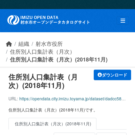
Skip to main content
組織
射水市役所
住所別人口集計表（月次）
住所別人口集計表（月次）(2018年11月)
住所別人口集計表（月
ダウンロード
次）(2018年11月)
URL:
https://opendata.city.imizu.toyama.jp/dataset/dadcc58b-d4fb-4eae-9c30-612a41b08c0b/resource/9453467a-51eb-43f0-9c91-d523f685d18b/download/162116_adress_population_all_201811.pdf
住所別人口集計表（月次）(2018年11月)です。
住所別人口集計表（月次）(2018年11月)