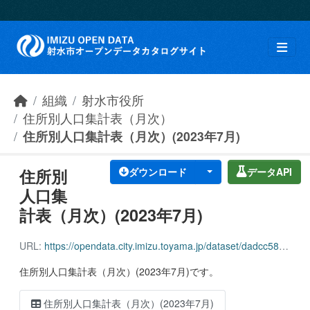
Skip to main content
組織
射水市役所
住所別人口集計表（月次）
住所別人口集計表（月次）(2023年7月)
住所別
ダウンロード
データAPI
人口集
計表（月次）(2023年7月)
URL:
https://opendata.city.imizu.toyama.jp/dataset/dadcc58b-d4fb-4eae-9c30-612a41b08c0b/resource/df76c9da-be71-4ace-a51b-f52f965e778a/download/162116_adress_population_all_202307.csv
住所別人口集計表（月次）(2023年7月)です。
住所別人口集計表（月次）(2023年7月)