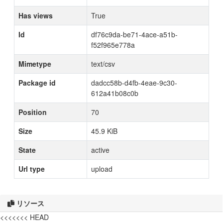
Has views
True
Id
df76c9da-be71-4ace-a51b-
f52f965e778a
Mimetype
text/csv
Package id
dadcc58b-d4fb-4eae-9c30-
612a41b08c0b
Position
70
Size
45.9 KiB
State
active
Url type
upload
リソース
<<<<<<< HEAD