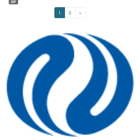
ZIP
1
2
»