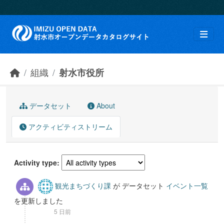
Skip to main content
組織
射水市役所
データセット
About
アクティビティストリーム
Activity type
観光まちづくり課
が データセット
イベント一覧
を更新しました
5 日前