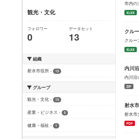
市内の
観光・文化
XLSX
フォロワー
データセット
クル
0
13
クルー
XLSX
組織
内川
射水市役所
-
13
内川沿
ZIP
グループ
観光・文化
-
13
射水
産業・ビジネス
-
5
射水市
PDF
健康・福祉
-
1