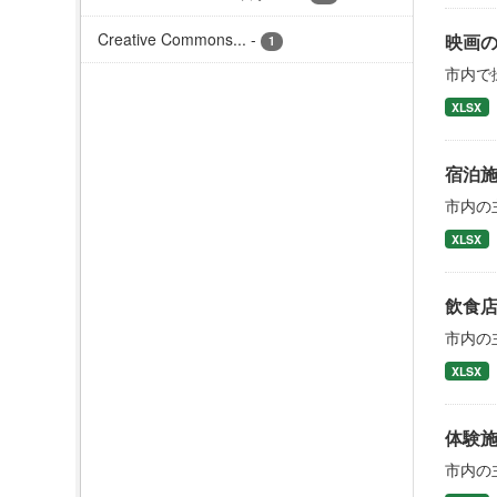
Creative Commons...
-
映画
1
市内で
XLSX
宿泊
市内の
XLSX
飲食
市内の
XLSX
体験
市内の