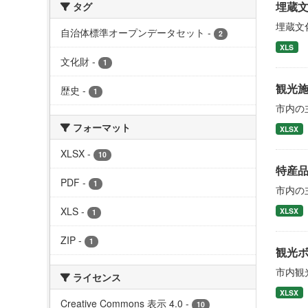
埋蔵
タグ
埋蔵文
自治体標準オープンデータセット
-
2
XLS
文化財
-
1
観光
歴史
-
1
市内の
フォーマット
XLSX
XLSX
-
10
特産
PDF
-
1
市内の
XLS
-
XLSX
1
ZIP
-
1
観光
市内観
ライセンス
XLSX
Creative Commons 表示 4.0
-
10