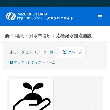
Skip to main content
組織
射水市役所
応急給水拠点施設
データセット(データ一覧)
グループ
アクティビティストリーム