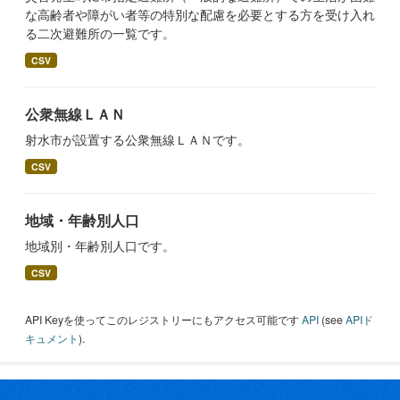
な高齢者や障がい者等の特別な配慮を必要とする方を受け入れ
る二次避難所の一覧です。
CSV
公衆無線ＬＡＮ
射水市が設置する公衆無線ＬＡＮです。
CSV
地域・年齢別人口
地域別・年齢別人口です。
CSV
API Keyを使ってこのレジストリーにもアクセス可能です
API
(see
APIド
キュメント
).