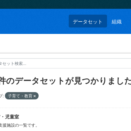
データセット
組織
3 件のデータセットが見つかりまし
プ:
子育て・教育
館・児童室
支援施設の一覧です。