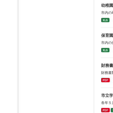
幼稚
市内の
XLS
保育
市内の
XLS
財務
財務書
PDF
市立
各年５
PDF