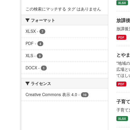
XLSX
この検索にマッチする タグ はありません
放課
フォーマット
放課後
XLSX
-
7
PDF
PDF
-
4
とや
XLS
-
3
"地域
DOCX
-
1
広場と
てほし
ライセンス
PDF
Creative Commons 表示 4.0
-
10
子育
子育て
XLSX