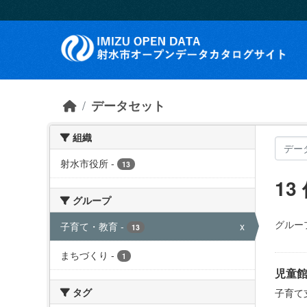
Skip to main content
データセット
組織
射水市役所
-
13
1
グループ
グルー
子育て・教育
-
x
13
まちづくり
-
1
児童
タグ
子育て